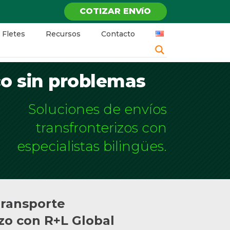
COTIZAR ENVíO
 Fletes
Recursos
Contacto
co sin problemas
Soluciones de envíos
transfronterizos con
especialistas bilingües.
Transporte
zo con R+L Global